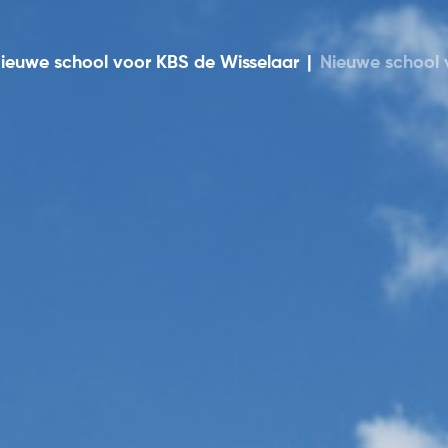
ieuwe school voor KBS de Wisselaar
|
Nieuwe school 