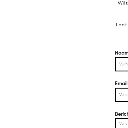
Wilt
Laat 
Naa
Emai
Beric